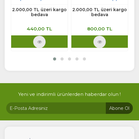
GR
rgo
2.000,00 TL üzeri kargo
2.000,00 TL üzeri kargo
2.
bedava
bedava
440,00 TL
800,00 TL
Ürünü İncele
Ürünü İncele
Yeni ve indirimli ürünlerden haberdar olun !
Abone Ol