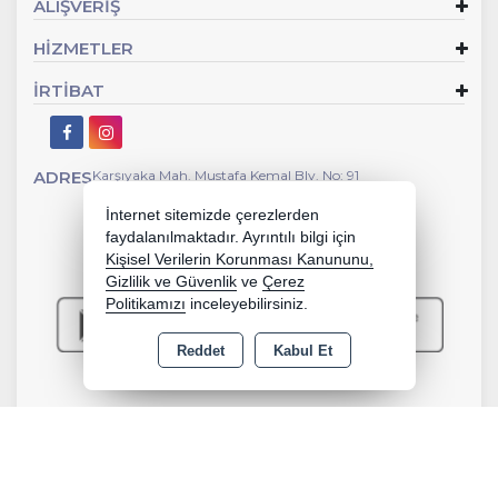
ALIŞVERİŞ
HİZMETLER
İRTİBAT
ADRES
Karşıyaka Mah. Mustafa Kemal Blv. No: 91
İnternet sitemizde çerezlerden
faydalanılmaktadır. Ayrıntılı bilgi için
Kişisel Verilerin Korunması Kanununu,
Gizlilik ve Güvenlik
ve
Çerez
Politikamızı
inceleyebilirsiniz.
Reddet
Kabul Et
Copyright 2026 e-zeytinyagcim.com - Tüm hakları saklıdır.
Kredi kartı bilgileriniz 256bit SSL sertifikası ile korunmaktadır.