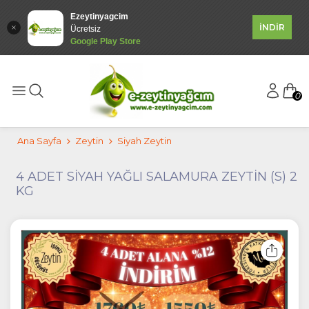
Ezeytinyagcim
İNDİR
Ücretsiz
Google Play Store
0
Ana Sayfa
Zeytin
Siyah Zeytin
4 ADET SİYAH YAĞLI SALAMURA ZEYTİN (S) 2
KG