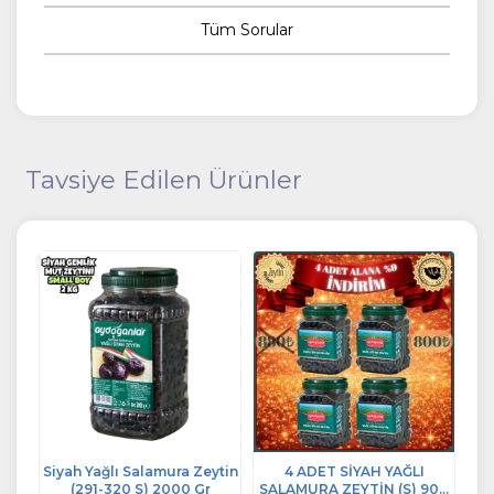
Tüm Sorular
Tavsiye Edilen Ürünler
Siyah Yağlı Salamura Zeytin
4 ADET SİYAH YAĞLI
900
(291-320 S) 2000 Gr
SALAMURA ZEYTİN (S) 900
SA