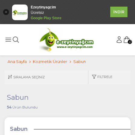
Ezeytinyagcim
İNDİR
Ücretsiz
Google Play Store
0
Ana Sayfa
Kozmetik Ürünler
Sabun
FILTRELE
Sabun
54
Ürün Bulundu
Sabun