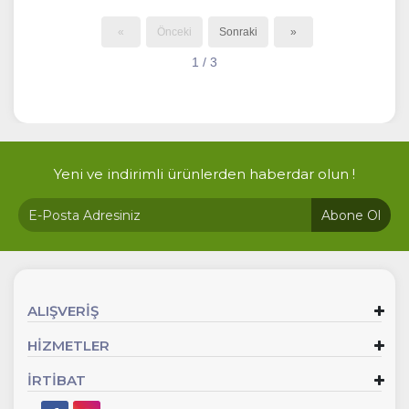
«
Önceki
Sonraki
»
1 / 3
Yeni ve indirimli ürünlerden haberdar olun !
Abone Ol
ALIŞVERİŞ
HİZMETLER
İRTİBAT