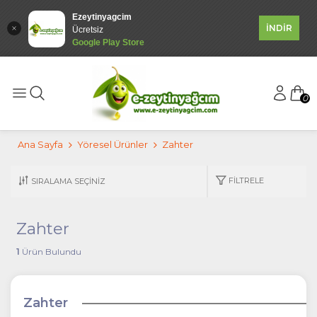
Ezeytinyagcim
İNDİR
Ücretsiz
Google Play Store
0
Ana Sayfa
Yöresel Ürünler
Zahter
FILTRELE
Zahter
1
Ürün Bulundu
Zahter