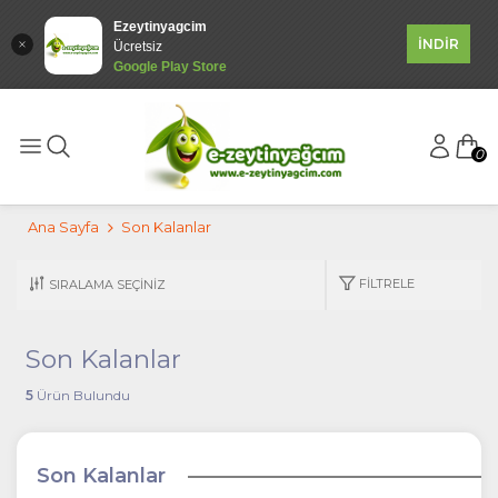
Ezeytinyagcim
İNDİR
Ücretsiz
Google Play Store
0
Ana Sayfa
Son Kalanlar
FILTRELE
Son Kalanlar
5
Ürün Bulundu
Son Kalanlar