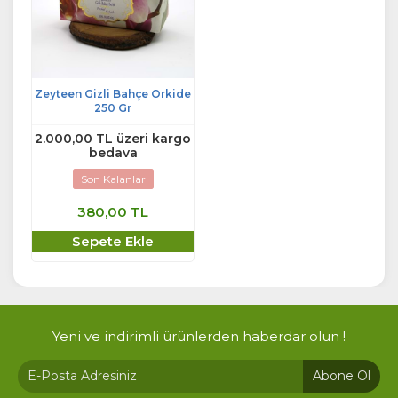
Zeyteen Gizli Bahçe Orkide
250 Gr
2.000,00 TL üzeri kargo
bedava
Son Kalanlar
380,00 TL
Sepete Ekle
Yeni ve indirimli ürünlerden haberdar olun !
Abone Ol