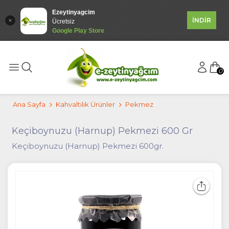
Ezeytinyagcim
İNDİR
Ücretsiz
Google Play Store
0
Ana Sayfa
Kahvaltılık Ürünler
Pekmez
Keçiboynuzu (Harnup) Pekmezi 600 Gr
Keçiboynuzu (Harnup) Pekmezi 600gr.