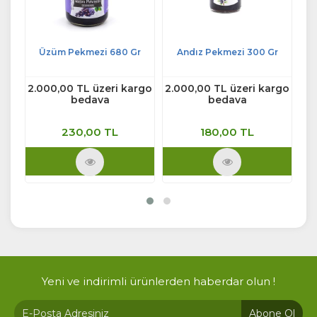
Gr
Üzüm Pekmezi 680 Gr
Andız Pekmezi 300 Gr
Ü
rgo
2.000,00 TL üzeri kargo
2.000,00 TL üzeri kargo
2.
bedava
bedava
230,00 TL
180,00 TL
Ürünü İncele
Ürünü İncele
Yeni ve indirimli ürünlerden haberdar olun !
Abone Ol