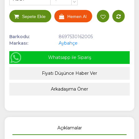
+
-
Sepete Ekle
Hemen Al
Barkodu:
8697530162005
Markası:
Aybahçe
Whatsapp ile Sipariş
Fiyatı Düşünce Haber Ver
Arkadaşıma Öner
Açıklamalar