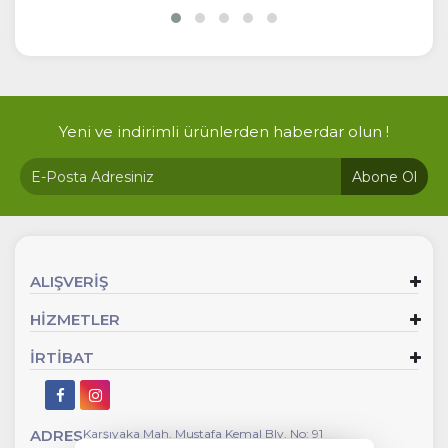
Yeni ve indirimli ürünlerden haberdar olun !
Abone Ol
ALIŞVERİŞ
HİZMETLER
İRTİBAT
ADRES
Karşıyaka Mah. Mustafa Kemal Blv. No: 91