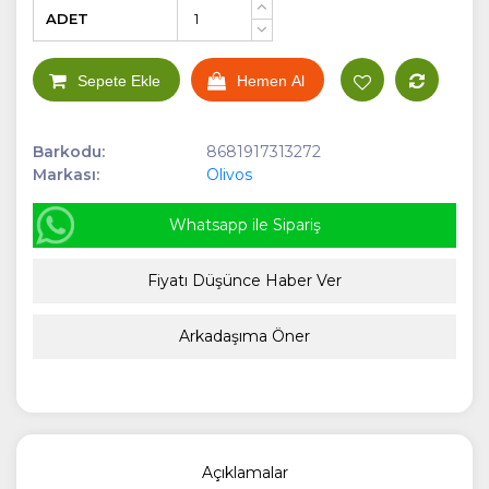
ADET
+
-
Sepete Ekle
Hemen Al
Barkodu:
8681917313272
Markası:
Olivos
Whatsapp ile Sipariş
Fiyatı Düşünce Haber Ver
Arkadaşıma Öner
Açıklamalar