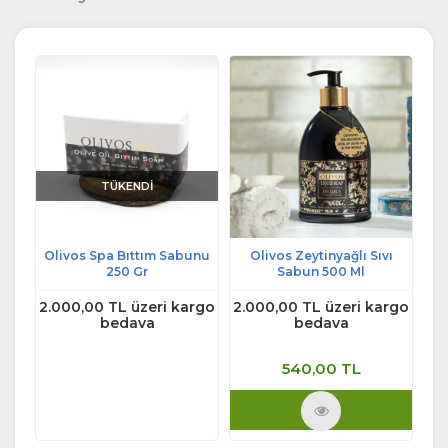
TÜKENDİ
u
Olivos Spa Bıttım Sabunu
Olivos Zeytinyağlı Sıvı
Ol
 GR
250 Gr
Sabun 500 Ml
rgo
2.000,00 TL üzeri kargo
2.000,00 TL üzeri kargo
2.
bedava
bedava
540,00 TL
Ürünü İncele