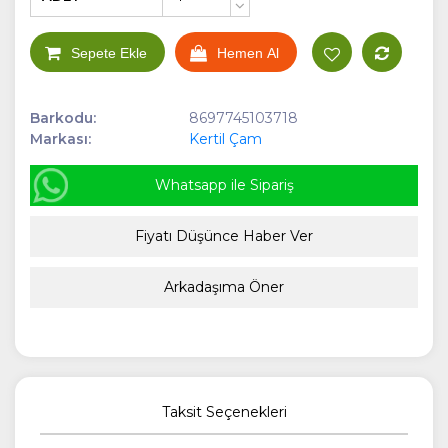
+
-
Sepete Ekle
Hemen Al
Barkodu:
8697745103718
Markası:
Kertil Çam
Whatsapp ile Sipariş
Fiyatı Düşünce Haber Ver
Arkadaşıma Öner
Taksit Seçenekleri