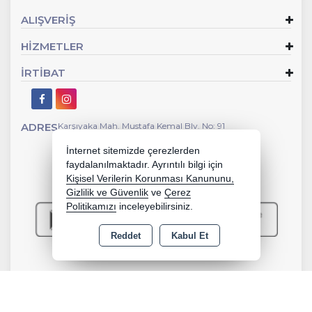
ALIŞVERİŞ
HİZMETLER
İRTİBAT
ADRES
Karşıyaka Mah. Mustafa Kemal Blv. No: 91
İnternet sitemizde çerezlerden
faydalanılmaktadır. Ayrıntılı bilgi için
Kişisel Verilerin Korunması Kanununu,
Gizlilik ve Güvenlik
ve
Çerez
Politikamızı
inceleyebilirsiniz.
Reddet
Kabul Et
Copyright 2026 e-zeytinyagcim.com - Tüm hakları saklıdır.
Kredi kartı bilgileriniz 256bit SSL sertifikası ile korunmaktadır.