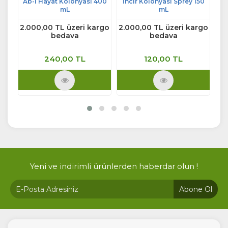
 200
Ab-ı Hayat Kolonyası 400
İncir Kolonyası Sprey 150
Yen
mL
mL
rgo
2.000,00 TL üzeri kargo
2.000,00 TL üzeri kargo
2.
bedava
bedava
240,00 TL
120,00 TL
Ürünü İncele
Ürünü İncele
Yeni ve indirimli ürünlerden haberdar olun !
Abone Ol