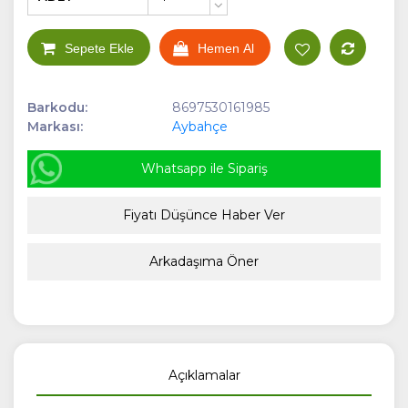
+
-
Sepete Ekle
Hemen Al
Barkodu:
8697530161985
Markası:
Aybahçe
Whatsapp ile Sipariş
Fiyatı Düşünce Haber Ver
Arkadaşıma Öner
Açıklamalar