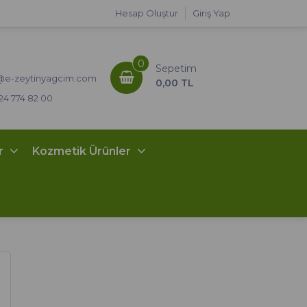
Hesap Oluştur
Giriş Yap
0
Sepetim
i@e-zeytinyagcim.com
0,00 TL
24 774 82 00
er
Kozmetik Ürünler