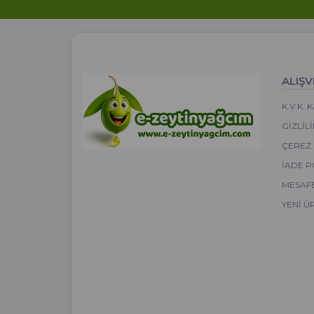
ALIŞV
K.V.K.
GIZLIL
ÇEREZ 
İADE P
MESAFE
YENI Ü