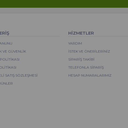
ERİŞ
HİZMETLER
 KANUNU
YARDIM
IK VE GÜVENLIK
İSTEK VE ÖNERILERINIZ
POLITIKASI
SIPARIŞ TAKIBI
OLITIKASI
TELEFONLA SIPARIŞ
LI SATIŞ SÖZLEŞMESI
HESAP NUMARALARIMIZ
RÜNLER