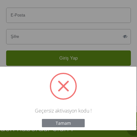
E-Posta
Şifre
Giriş Yap
Şifremi Unuttum
Beni Hatırla
Geçersiz aktivasyon kodu !
Not valid!
!
Tamam
rden haberdar olun !