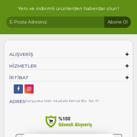
Yeni ve indirimli ürünlerden haberdar olun !
Abone Ol
ALIŞVERİŞ
HİZMETLER
İRTİBAT
ADRES
Karşıyaka Mah. Mustafa Kemal Blv. No: 91