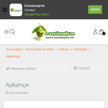
Ezeytinyagcim
İNDİR
Ücretsiz
Google Play Store
0
Ana Sayfa
Kozmetik Ürünler
Sabun
Markalar
Aybahçe
FILTRELE
Aybahçe
2
Ürün Bulundu